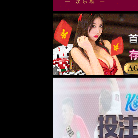
堆垛架
输送辊筒
模块化物流输送系统
围网防护系统
营销网络
问题解答
联系beats365官方网站
订购热线
+86-18041158168
下载
表面处理
动态
动态
公司新闻