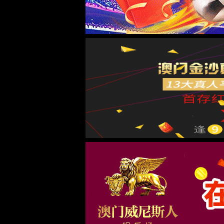
营销网络
问题解答
联系beats365官方网站
订购热线
+86-18041158168
产品
产品
IBC吨箱
仓储笼
金属周转箱
物流台车
汽车器具
金属托盘
货架配套产品