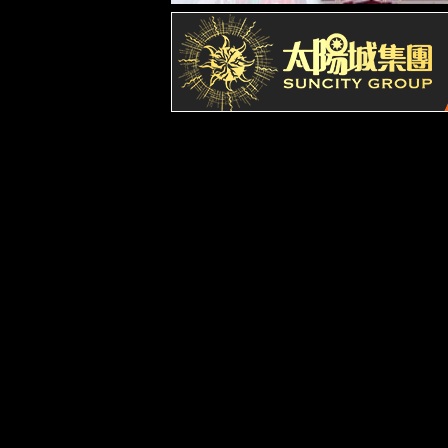
新闻资讯
FAQ
营销网络
问题解答
联系beats365官方网站
订购热线
+86-18041158168
合作

Language
中文版
English
日本語
España
Français