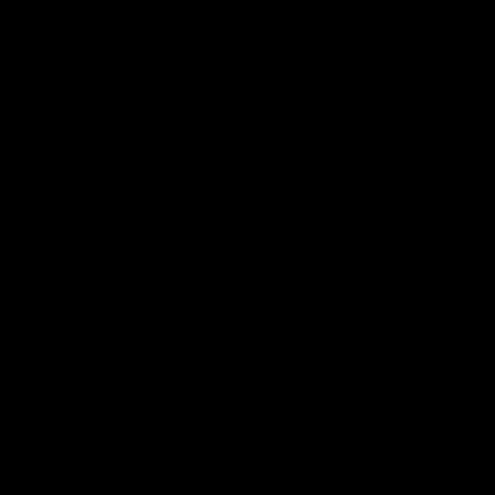
金属周转箱
物流台车