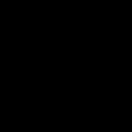
IBC吨箱
仓储笼