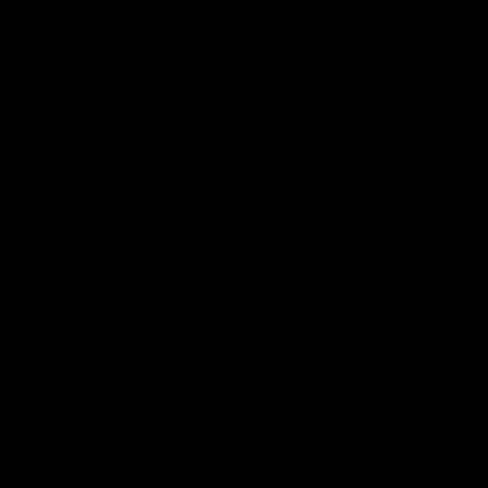
首页
产品分类
全部分类