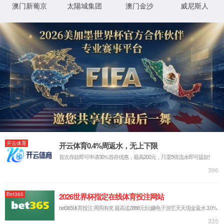
营销网络
问题解答
联系beats365官方网站
订购热线
+86-18041158168
产品
产品
IBC吨箱
仓储笼
金属周转箱
物流台车
汽车器具
金属托盘
货架配套产品