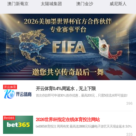
营销网络
问题解答
联系beats365官方网站
订购热线
+86-18041158168
产品
产品
IBC吨箱
仓储笼
金属周转箱
物流台车
汽车器具
金属托盘
货架配套产品