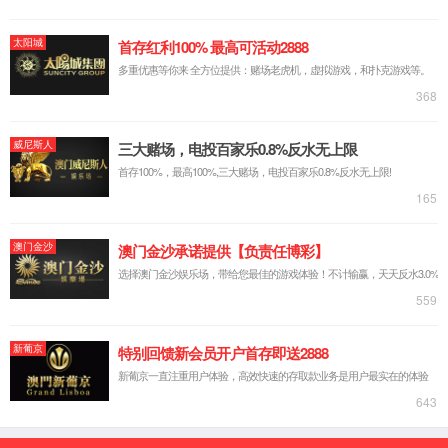
堆垛架
输送辊筒
模块化物流输送系统
围网防护系统
营销网络
问题解答
联系beats365官方网站
订购热线
+86-18041158168
下载
表面处理
动态
动态
公司新闻