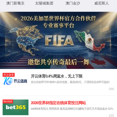
营销网络
问题解答
联系beats365官方网站
订购热线
+86-18041158168
产品
产品
IBC吨箱
仓储笼
金属周转箱
物流台车
汽车器具
金属托盘
货架配套产品